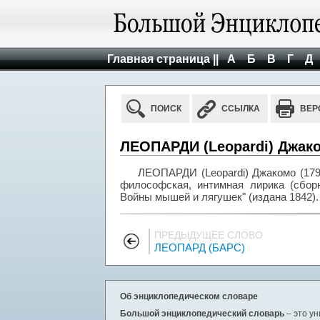
Главная страница ||
А
Б
В
Г
Д
ПОИСК
ССЫЛКА
ВЕР
ЛЕОПАРДИ (Leopardi) Джако
ЛЕОПАРДИ (Leopardi) Джакомо (1798
философская, интимная лирика (сборн
Войны мышей и лягушек" (издана 1842).
ПРЕДЫДУЩЕЕ СЛОВО
ЛЕОПАРД (БАРС)
Об энциклопедическом словаре
Большой энциклопедический словарь
– это у