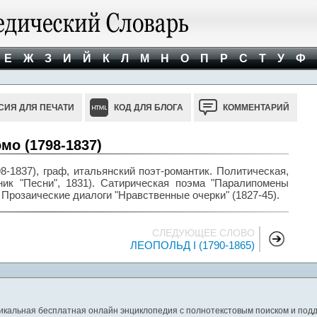
Е
Ж
З
И
Й
К
Л
М
Н
О
П
Р
С
Т
У
Ф
СИЯ ДЛЯ ПЕЧАТИ
КОД ДЛЯ БЛОГА
КОММЕНТАРИЙ
мо (1798-1837)
-1837), граф, итальянский поэт-романтик. Политическая,
ик "Песни", 1831). Сатирическая поэма "Паралипомены
 Прозаические диалоги "Нравственные очерки" (1827-45).
СЛЕДУЮЩЕЕ СЛОВО
ЛЕОПОЛЬД I (1790-1865)
никальная бесплатная онлайн энциклопедия с полнотекстовым поиском и подд