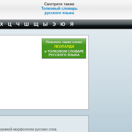
Смотрите также
Толковый словарь
русского языка
Х
Ц
Ч
Ш
Щ
Ы
Э
Ю
Я
Поискать также слово
ЛЕОПАРДИ
в ТОЛКОВОМ СЛОВАРЕ
РУССКОГО ЯЗЫКА
ержкой морфологии русских слов.