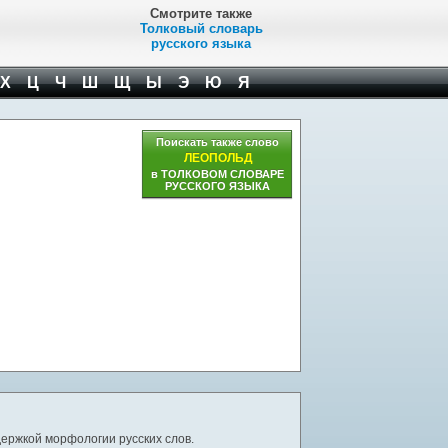
Смотрите также
Толковый словарь
русского языка
Х
Ц
Ч
Ш
Щ
Ы
Э
Ю
Я
Поискать также слово
ЛЕОПОЛЬД
в ТОЛКОВОМ СЛОВАРЕ
РУССКОГО ЯЗЫКА
ержкой морфологии русских слов.