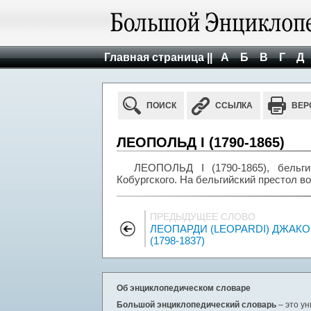
Главная страница ||
А
Б
В
Г
Д
ПОИСК
ССЫЛКА
ВЕР
ЛЕОПОЛЬД I (1790-1865)
ЛЕОПОЛЬД I (1790-1865), бельги
Кобургского. На бельгийский престол в
ПРЕДЫДУЩЕЕ СЛОВО
ЛЕОПАРДИ (LEOPARDI) ДЖАК
(1798-1837)
Об энциклопедическом словаре
Большой энциклопедический словарь
– это у