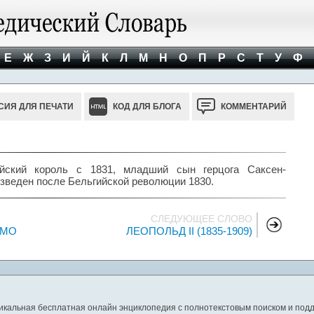
Е
Ж
З
И
Й
К
Л
М
Н
О
П
Р
С
Т
У
Ф
СИЯ ДЛЯ ПЕЧАТИ
КОД ДЛЯ БЛОГА
КОММЕНТАРИЙ
йский король с 1831, младший сын герцога Саксен-
озведен после Бельгийской революции 1830.
СЛЕДУЮЩЕЕ СЛОВО
ОМО
ЛЕОПОЛЬД II (1835-1909)
никальная бесплатная онлайн энциклопедия с полнотекстовым поиском и подд