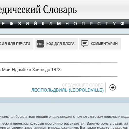
Е
Ж
З
И
Й
К
Л
М
Н
О
П
Р
С
Т
У
Ф
СИЯ ДЛЯ ПЕЧАТИ
КОД ДЛЯ БЛОГА
КОММЕНТАРИЙ
 Маи-Ндомбе в Заире до 1973.
СЛЕДУЮЩЕЕ СЛОВО
ЛЕОПОЛЬДВИЛЬ (LEOPOLDVILLE)
никальная бесплатная онлайн энциклопедия с полнотекстовым поиском и подд
ческим проектом, который постоянно развивается. Важную роль в развитии
елятся своими замечаниями и предложениями. Вы также можете поддержать