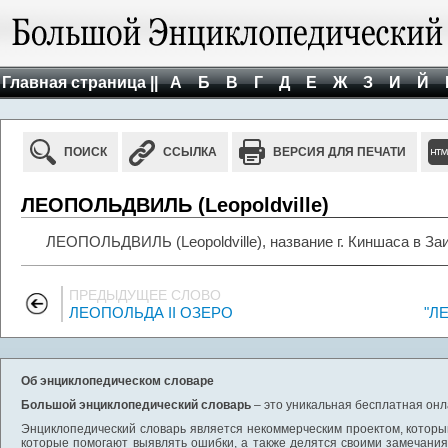
Главная страница ||
А
Б
В
Г
Д
Е
Ж
З
И
Й
ПОИСК
ССЫЛКА
ВЕРСИЯ ДЛЯ ПЕЧАТИ
ЛЕОПОЛЬДВИЛЬ (Leopoldville)
ЛЕОПОЛЬДВИЛЬ (Leopoldville), название г. Киншаса в Заи
ПРЕДЫДУЩЕЕ СЛОВО
ЛЕОПОЛЬДА II ОЗЕРО
"Л
Об энциклопедическом словаре
Большой энциклопедический словарь
– это уникальная бесплатная онл
Энциклопедический словарь является некоммерческим проектом, которы
которые помогают выявлять ошибки, а также делятся своими замечания