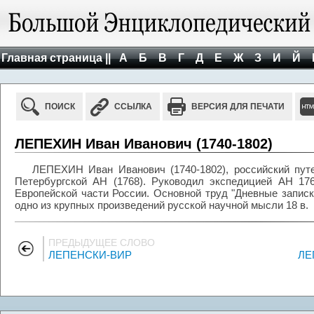
Главная страница ||
А
Б
В
Г
Д
Е
Ж
З
И
Й
ПОИСК
ССЫЛКА
ВЕРСИЯ ДЛЯ ПЕЧАТИ
ЛЕПЕХИН Иван Иванович (1740-1802)
ЛЕПЕХИН Иван Иванович (1740-1802), российский путе
Петербургской АН (1768). Руководил экспедицией АН 17
Европейской части России. Основной труд "Дневные записки п
одно из крупных произведений русской научной мысли 18 в.
ПРЕДЫДУЩЕЕ СЛОВО
ЛЕПЕНСКИ-ВИР
ЛЕ