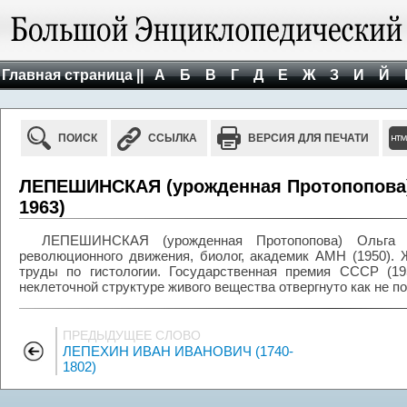
Главная страница ||
А
Б
В
Г
Д
Е
Ж
З
И
Й
ПОИСК
ССЫЛКА
ВЕРСИЯ ДЛЯ ПЕЧАТИ
ЛЕПЕШИНСКАЯ (урожденная Протопопова) 
1963)
ЛЕПЕШИНСКАЯ (урожденная Протопопова) Ольга Бо
революционного движения, биолог, академик АМН (1950).
труды по гистологии. Государственная премия СССР (19
неклеточной структуре живого вещества отвергнуто как не 
ПРЕДЫДУЩЕЕ СЛОВО
ЛЕПЕХИН ИВАН ИВАНОВИЧ (1740-
1802)