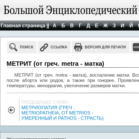
Главная страница ||
А
Б
В
Г
Д
Е
Ж
З
И
Й
ПОИСК
ССЫЛКА
ВЕРСИЯ ДЛЯ ПЕЧАТИ
МЕТРИТ (от греч. metra - матка)
МЕТРИТ (от греч. metra - матка), воспаление матки. В
после аборта или родов, а также при гонорее. Проявле
температуры, меноррагия, увеличение размеров матки.
ПРЕДЫДУЩЕЕ СЛОВО
МЕТРИОПАТИЯ (ГРЕЧ .
METRIOPATHEIA, ОТ METRIOS -
УМЕРЕННЫЙ И PATHOS - СТРАСТЬ)