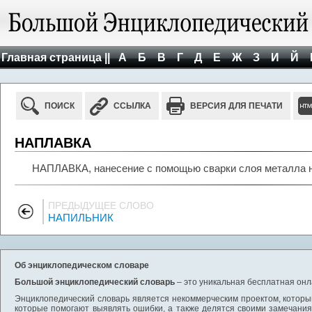
Главная страница ||
А
Б
В
Г
Д
Е
Ж
З
И
Й
ПОИСК
ССЫЛКА
ВЕРСИЯ ДЛЯ ПЕЧАТИ
НАПЛАВКА
НАПЛАВКА, нанесение с помощью сварки слоя металла н
ПРЕДЫДУЩЕЕ СЛОВО
НАПИЛЬНИК
Об энциклопедическом словаре
Большой энциклопедический словарь
– это уникальная бесплатная онл
Энциклопедический словарь является некоммерческим проектом, которы
которые помогают выявлять ошибки, а также делятся своими замечания