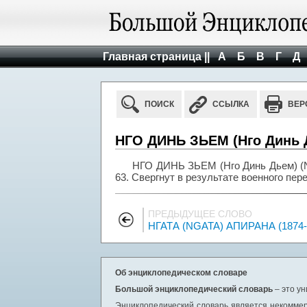
Главная страница ||
А
Б
В
Г
Д
ПОИСК
ССЫЛКА
ВЕР
НГО ДИНЬ ЗЬЕМ (Нго Динь Дь
НГО ДИНЬ ЗЬЕМ (Нго Динь Дьем) (Ng
63. Свергнут в результате военного пере
ПРЕДЫДУЩЕЕ СЛОВО
НГАТА (NGATA) АПИРАНА (1874-
Об энциклопедическом словаре
Большой энциклопедический словарь
– это у
Энциклопедический словарь является некоммер