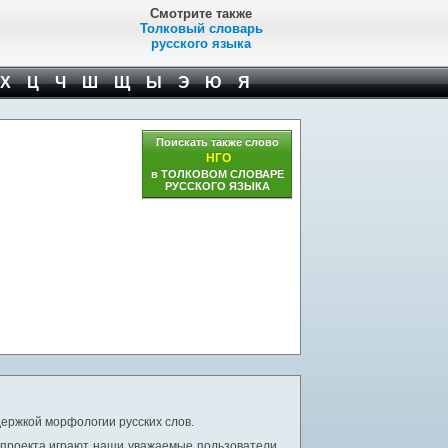
Смотрите также
Толковый словарь
русского языка
Х
Ц
Ч
Ш
Щ
Ы
Э
Ю
Я
Поискать также слово
НГО
в ТОЛКОВОМ СЛОВАРЕ
РУССКОГО ЯЗЫКА
ержкой морфологии русских слов.
 проекта играют наши уважаемые пользователи,