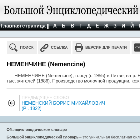
Главная страница ||
А
Б
В
Г
Д
Е
Ж
З
И
Й
ПОИСК
ССЫЛКА
ВЕРСИЯ ДЛЯ ПЕЧАТИ
НЕМЕНЧИНЕ (Nemencine)
НЕМЕНЧИНЕ (Nemencine), город (с 1955) в Литве, на р. Няр
тыс. жителей (1986). Производство молочной продукции, кож
ПРЕДЫДУЩЕЕ СЛОВО
НЕМЕНСКИЙ БОРИС МИХАЙЛОВИЧ
(Р . 1922)
Об энциклопедическом словаре
Большой энциклопедический словарь
– это уникальная бесплатная онл