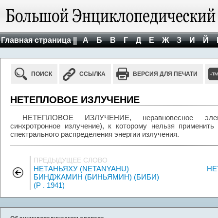
Главная страница ||
А
Б
В
Г
Д
Е
Ж
З
И
Й
ПОИСК
ССЫЛКА
ВЕРСИЯ ДЛЯ ПЕЧАТИ
НЕТЕПЛОВОЕ ИЗЛУЧЕНИЕ
НЕТЕПЛОВОЕ ИЗЛУЧЕНИЕ, неравновесное электр
синхротронное излучение), к которому нельзя применить
спектрального распределения энергии излучения.
ПРЕДЫДУЩЕЕ СЛОВО
НЕТАНЬЯХУ (NETANYAHU)
НЕ
БИНДЖАМИН (БИНЬЯМИН) (БИБИ)
(Р . 1941)