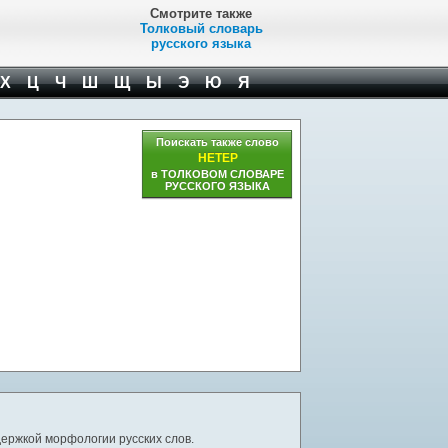
Смотрите также
Толковый словарь
русского языка
Х
Ц
Ч
Ш
Щ
Ы
Э
Ю
Я
Поискать также слово
НЕТЕР
в ТОЛКОВОМ СЛОВАРЕ
РУССКОГО ЯЗЫКА
ержкой морфологии русских слов.