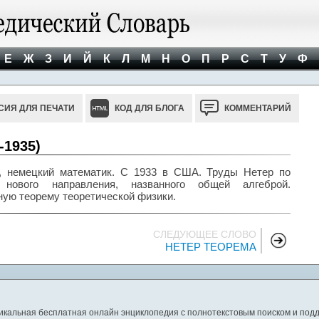
Е
Ж
З
И
Й
К
Л
М
Н
О
П
Р
С
Т
У
Ф
СИЯ ДЛЯ ПЕЧАТИ
КОД ДЛЯ БЛОГА
КОММЕНТАРИЙ
-1935)
), немецкий математик. С 1933 в США. Труды Нетер по
 нового направления, названного общей алгеброй.
ую теорему теоретической физики.
СЛЕДУЮЩЕЕ СЛОВО
НЕТЕР ТЕОРЕМА
никальная бесплатная онлайн энциклопедия с полнотекстовым поиском и подд