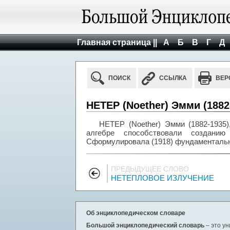
Главная страница ||
А
Б
В
Г
Д
ПОИСК
ССЫЛКА
ВЕР
НЕТЕР (Noether) Эмми (1882
НЕТЕР (Noether) Эмми (1882-1935
алгебре способствовали созданию
Сформулировала (1918) фундаментальн
ПРЕДЫДУЩЕЕ СЛОВО
НЕТЕПЛОВОЕ ИЗЛУЧЕНИЕ
Об энциклопедическом словаре
Большой энциклопедический словарь
– это у