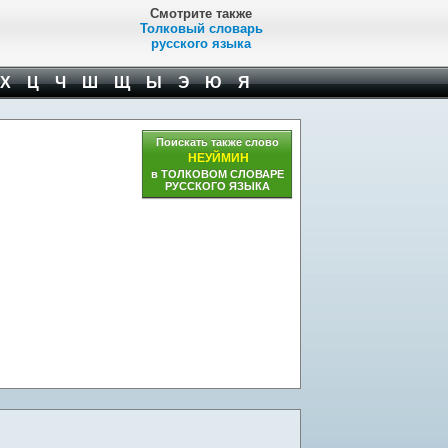
Смотрите также
Толковый словарь
русского языка
Х
Ц
Ч
Ш
Щ
Ы
Э
Ю
Я
Поискать также слово
НЕУЙМИН
в ТОЛКОВОМ СЛОВАРЕ
РУССКОГО ЯЗЫКА