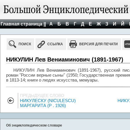
Главная страница ||
А
Б
В
Г
Д
Е
Ж
З
И
Й
ПОИСК
ССЫЛКА
ВЕРСИЯ ДЛЯ ПЕЧАТИ
НИКУЛИН Лев Вениаминович (1891-1967)
НИКУЛИН Лев Вениаминович (1891-1967), русский писа
роман "России верные сыны" (1950; Государственная премия
в 1813-14; книги о людях искусства, мемуары.
ПРЕДЫДУЩЕЕ СЛОВО
НИКУЛЕСКУ (NICULESCU)
НИКУ
МАРГАРИТА (Р . 1926)
Об энциклопедическом словаре