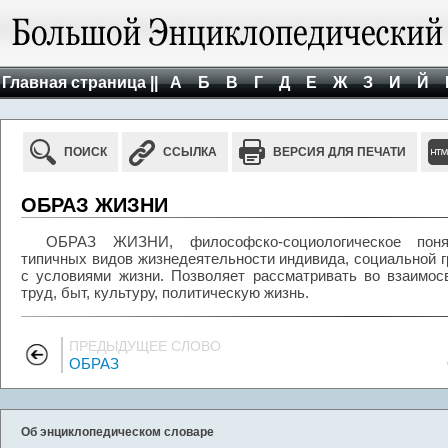
Главная страница ||
А
Б
В
Г
Д
Е
Ж
З
И
Й
ПОИСК
ССЫЛКА
ВЕРСИЯ ДЛЯ ПЕЧАТИ
ОБРАЗ ЖИЗНИ
ОБРАЗ ЖИЗНИ, философско-социологическое поня
типичных видов жизнедеятельности индивида, социальной г
с условиями жизни. Позволяет рассматривать во взаимо
труд, быт, культуру, политическую жизнь.
ПРЕДЫДУЩЕЕ СЛОВО
ОБРАЗ
Об энциклопедическом словаре