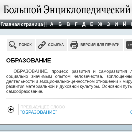
Главная страница ||
А
Б
В
Г
Д
Е
Ж
З
И
Й
ПОИСК
ССЫЛКА
ВЕРСИЯ ДЛЯ ПЕЧАТИ
ОБРАЗОВАНИЕ
ОБРАЗОВАНИЕ, процесс развития и саморазвития л
социально значимым опытом человечества, воплощенны
деятельности и эмоционально-ценностном отношении к миру
развития материальной и духовной культуры. Основной путь
самообразование.
ПРЕДЫДУЩЕЕ СЛОВО
"ОБРАЗОВАНИЕ"