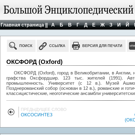
Главная страница ||
А
Б
В
Г
Д
Е
Ж
З
И
Й
ПОИСК
ССЫЛКА
ВЕРСИЯ ДЛЯ ПЕЧАТИ
ОКСФОРД (Oxford)
ОКСФОРД (Oxford), город в Великобритании, в Англии, 
графства Оксфордшир. 123 тыс. жителей (1991). Авто
промышленность. Университет (c 12 в.). Музей Ашмо
Позднероманский собор (основан в 12 в.), романские и готич
классицистические, неоготические ансамбли университетских
ПРЕДЫДУЩЕЕ СЛОВО
ОКСОСИНТЕЗ
(ОК