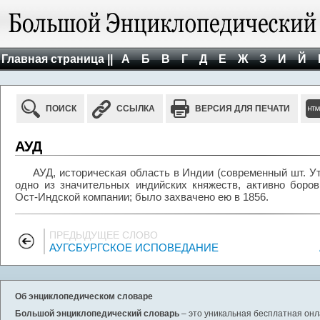
Главная страница ||
А
Б
В
Г
Д
Е
Ж
З
И
Й
ПОИСК
ССЫЛКА
ВЕРСИЯ ДЛЯ ПЕЧАТИ
АУД
АУД, историческая область в Индии (современный шт. Утт
одно из значительных индийских княжеств, активно боро
Ост-Индской компании; было захвачено ею в 1856.
ПРЕДЫДУЩЕЕ СЛОВО
АУГСБУРГСКОЕ ИСПОВЕДАНИЕ
Об энциклопедическом словаре
Большой энциклопедический словарь
– это уникальная бесплатная онл