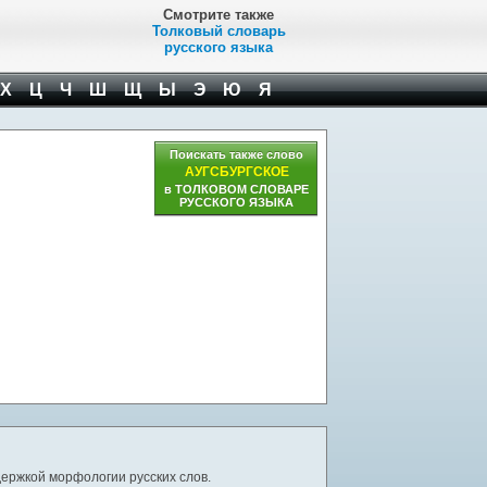
Смотрите также
Толковый словарь
русского языка
Х
Ц
Ч
Ш
Щ
Ы
Э
Ю
Я
Поискать также слово
АУГСБУРГСКОЕ
в ТОЛКОВОМ СЛОВАРЕ
РУССКОГО ЯЗЫКА
ержкой морфологии русских слов.