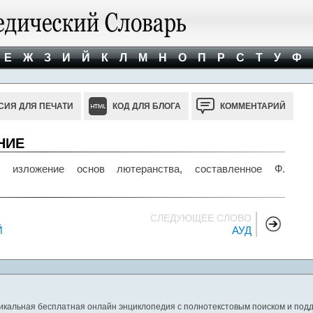
Е
Ж
З
И
Й
К
Л
М
Н
О
П
Р
С
Т
У
Ф
СИЯ ДЛЯ ПЕЧАТИ
КОД ДЛЯ БЛОГА
КОММЕНТАРИЙ
НИЕ
изложение основ лютеранства, составленное Ф.
СЛЕДУЮЩЕЕ СЛОВО
Й
АУД
никальная бесплатная онлайн энциклопедия с полнотекстовым поиском и подд