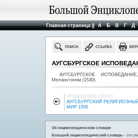
Главная страница ||
А
Б
В
Г
Д
ПОИСК
ССЫЛКА
ВЕР
АУГСБУРГСКОЕ ИСПОВЕДА
АУГСБУРГСКОЕ ИСПОВЕДАНИЕ, 
Меланхтоном (1530).
ПРЕДЫДУЩЕЕ СЛОВО
АУГСБУРГСКИЙ РЕЛИГИОЗНЫ
МИР 1555
Об энциклопедическом словаре
Большой энциклопедический словарь
– это у