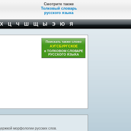
Смотрите также
Толковый словарь
русского языка
Х
Ц
Ч
Ш
Щ
Ы
Э
Ю
Я
Поискать также слово
АУГСБУРГСКОЕ
в ТОЛКОВОМ СЛОВАРЕ
РУССКОГО ЯЗЫКА
ержкой морфологии русских слов.