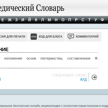
Е
Ж
З
И
Й
К
Л
М
Н
О
П
Р
С
Т
У
Ф
СИЯ ДЛЯ ПЕЧАТИ
КОД ДЛЯ БЛОГА
КОММЕНТАРИЙ
НИЕ
изложение основ лютеранства, составленное Ф.
СЛЕДУЮЩЕЕ СЛОВО
Й
АУД
никальная бесплатная онлайн энциклопедия с полнотекстовым поиском и подд