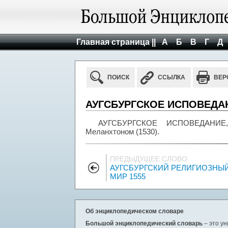
Главная страница ||
А
Б
В
Г
Д
ПОИСК
ССЫЛКА
ВЕР
АУГСБУРГСКОЕ ИСПОВЕДА
АУГСБУРГСКОЕ ИСПОВЕДАНИЕ, 
Меланхтоном (1530).
ПРЕДЫДУЩЕЕ СЛОВО
АУГСБУРГСКИЙ РЕЛИГИОЗНЫ
МИР 1555
Об энциклопедическом словаре
Большой энциклопедический словарь
– это у