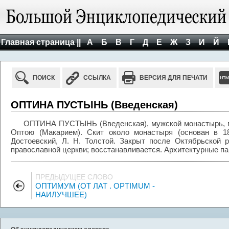
Главная страница ||
А
Б
В
Г
Д
Е
Ж
З
И
Й
ПОИСК
ССЫЛКА
ВЕРСИЯ ДЛЯ ПЕЧАТИ
ОПТИНА ПУСТЫНЬ (Введенская)
ОПТИНА ПУСТЫНЬ (Введенская), мужской монастырь, в 2 
Оптою (Макарием). Скит около монастыря (основан в 18
Достоевский, Л. Н. Толстой. Закрыт после Октябрьской 
православной церкви; восстанавливается. Архитектурные па
ПРЕДЫДУЩЕЕ СЛОВО
ОПТИМУМ (ОТ ЛАТ . OPTIMUM -
НАИЛУЧШЕЕ)