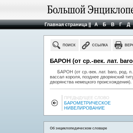
Главная страница ||
А
Б
В
Г
Д
ПОИСК
ССЫЛКА
ВЕР
БАРОН (от ср.-век. лат. baro,
БАРОН (от ср.-век. лат. baro, род. 
вассал короля, позднее дворянский тит
дворянства немецкого происхождения).
ПРЕДЫДУЩЕЕ СЛОВО
БАРОМЕТРИЧЕСКОЕ
НИВЕЛИРОВАНИЕ
Об энциклопедическом словаре