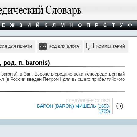
Е
Ж
З
И
Й
К
Л
М
Н
О
П
Р
С
Т
У
Ф
СИЯ ДЛЯ ПЕЧАТИ
КОД ДЛЯ БЛОГА
КОММЕНТАРИЙ
 род. п. baronis)
п. baronis), в Зап. Европе в средние века непосредственный
ул (в России введен Петром I для высшего прибалтийского
СЛЕДУЮЩЕЕ СЛОВО
БАРОН (BARON) МИШЕЛЬ (1653-
1729)