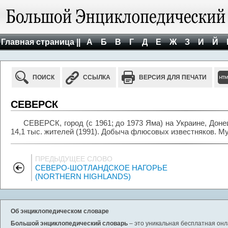
Главная страница ||
А
Б
В
Г
Д
Е
Ж
З
И
Й
ПОИСК
ССЫЛКА
ВЕРСИЯ ДЛЯ ПЕЧАТИ
СЕВЕРСК
СЕВЕРСК, город (с 1961; до 1973 Яма) на Украине, Дон
14,1 тыс. жителей (1991). Добыча флюсовых известняков. Му
ПРЕДЫДУЩЕЕ СЛОВО
СЕВЕРО-ШОТЛАНДСКОЕ НАГОРЬЕ
(NORTHERN HIGHLANDS)
Об энциклопедическом словаре
Большой энциклопедический словарь
– это уникальная бесплатная онл