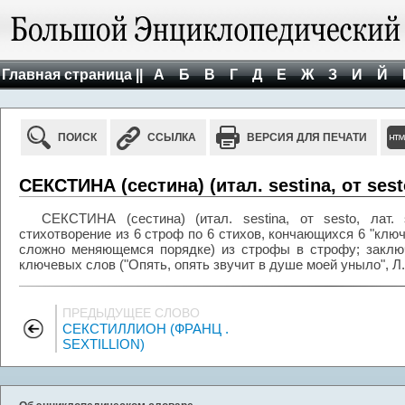
Главная страница ||
А
Б
В
Г
Д
Е
Ж
З
И
Й
ПОИСК
ССЫЛКА
ВЕРСИЯ ДЛЯ ПЕЧАТИ
СЕКСТИНА (сестина) (итал. sestina, от sesto
СЕКСТИНА (сестина) (итал. sestina, от sesto, лат.
стихотворение из 6 строф по 6 стихов, кончающихся 6 "кл
сложно меняющемся порядке) из строфы в строфу; заклю
ключевых слов ("Опять, опять звучит в душе моей уныло", Л.
ПРЕДЫДУЩЕЕ СЛОВО
СЕКСТИЛЛИОН (ФРАНЦ .
SEXTILLION)