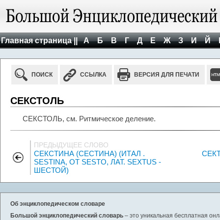
Главная страница ||
А
Б
В
Г
Д
Е
Ж
З
И
Й
ПОИСК
ССЫЛКА
ВЕРСИЯ ДЛЯ ПЕЧАТИ
СЕКСТОЛЬ
СЕКСТОЛЬ, см. Ритмическое деление.
ПРЕДЫДУЩЕЕ СЛОВО
СЕКСТИНА (СЕСТИНА) (ИТАЛ .
СЕКТ
SESTINA, ОТ SESTO, ЛАТ. SEXTUS -
ШЕСТОЙ)
Об энциклопедическом словаре
Большой энциклопедический словарь
– это уникальная бесплатная онл