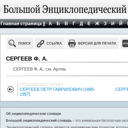
Главная страница ||
А
Б
В
Г
Д
Е
Ж
З
И
Й
ПОИСК
ССЫЛКА
ВЕРСИЯ ДЛЯ ПЕЧАТИ
СЕРГЕЕВ Ф. А.
СЕРГЕЕВ Ф. А., см. Артем.
ПРЕДЫДУЩЕЕ СЛОВО
СЕРГЕЕВ ПЕТР ГАВРИЛОВИЧ (1885-
СЕРГ
1957)
Об энциклопедическом словаре
Большой энциклопедический словарь
– это уникальная бесплатная онл
Энциклопедический словарь является некоммерческим проектом, которы