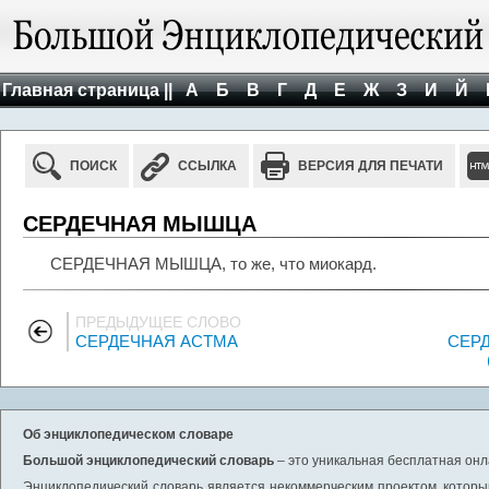
Главная страница ||
А
Б
В
Г
Д
Е
Ж
З
И
Й
ПОИСК
ССЫЛКА
ВЕРСИЯ ДЛЯ ПЕЧАТИ
СЕРДЕЧНАЯ МЫШЦА
СЕРДЕЧНАЯ МЫШЦА, то же, что миокард.
ПРЕДЫДУЩЕЕ СЛОВО
СЕРДЕЧНАЯ АСТМА
СЕР
Об энциклопедическом словаре
Большой энциклопедический словарь
– это уникальная бесплатная онл
Энциклопедический словарь является некоммерческим проектом, которы