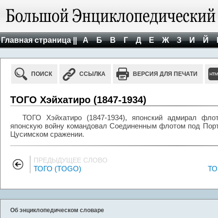
Главная страница ||
А
Б
В
Г
Д
Е
Ж
З
И
Й
ПОИСК
ССЫЛКА
ВЕРСИЯ ДЛЯ ПЕЧАТИ
ТОГО Хэйхатиро (1847-1934)
ТОГО Хэйхатиро (1847-1934), японский адмирал флота
японскую войну командовал Соединенным флотом под Порт
Цусимском сражении.
ПРЕДЫДУЩЕЕ СЛОВО
ТОГО (TOGO)
ТО
Об энциклопедическом словаре