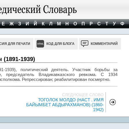
Е
Ж
З
И
Й
К
Л
М
Н
О
П
Р
С
Т
У
Ф
СИЯ ДЛЯ ПЕЧАТИ
КОД ДЛЯ БЛОГА
КОММЕНТАРИЙ
(1891-1939)
-1939), политический деятель. Участник борьбы за
, председатель Владикавказского ревкома. С 1934
сполкома. Репрессирован; реабилитирован посмертно.
СЛЕДУЮЩЕЕ СЛОВО
ТОГОЛОК МОЛДО (НАСТ . ИМЯ
БАЙЫМБЕТ АБДЫРАХМАНОВ) (1860-
1942)