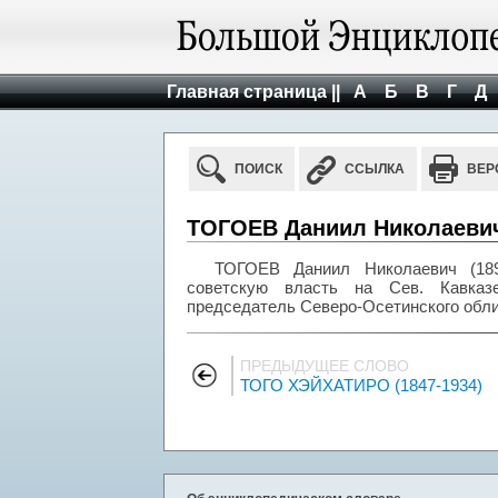
Главная страница ||
А
Б
В
Г
Д
ПОИСК
ССЫЛКА
ВЕР
ТОГОЕВ Даниил Николаевич 
ТОГОЕВ Даниил Николаевич (1891
советскую власть на Сев. Кавказе
председатель Северо-Осетинского обли
ПРЕДЫДУЩЕЕ СЛОВО
ТОГО ХЭЙХАТИРО (1847-1934)