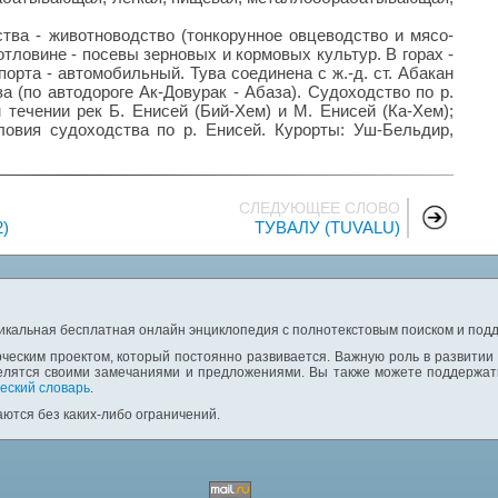
тва - животноводство (тонкорунное овцеводство и мясо-
отловине - посевы зерновых и кормовых культур. В горах -
рта - автомобильный. Тува соединена с ж.-д. ст. Абакан
аза (по автодороге Ак-Довурак - Абаза). Судоходство по р.
 течении рек Б. Енисей (Бий-Хем) и М. Енисей (Ка-Хем);
овия судоходства по р. Енисей. Курорты: Уш-Бельдир,
СЛЕДУЮЩЕЕ СЛОВО
)
ТУВАЛУ (TUVALU)
никальная бесплатная онлайн энциклопедия с полнотекстовым поиском и подд
ческим проектом, который постоянно развивается. Важную роль в развитии
елятся своими замечаниями и предложениями. Вы также можете поддержать
еский словарь
.
ются без каких-либо ограничений.