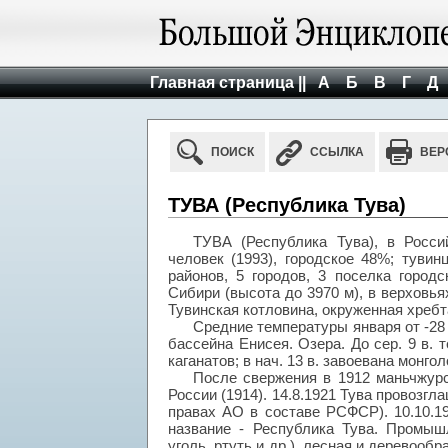
Главная страница ||
А
Б
В
Г
Д
ПОИСК
ССЫЛКА
ВЕР
ТУВА (Республика Тува)
ТУВА (Республика Тува), в Росси
человек (1993), городское 48%; тувинц
районов, 5 городов, 3 поселка город
Сибири (высота до 3970 м), в верховья
Тувинская котловина, окруженная хребта
Средние температуры января от -28 д
бассейна Енисея. Озера. До сер. 9 в. 
каганатов; в нач. 13 в. завоевана монгол
После свержения в 1912 маньчжурск
России (1914). 14.8.1921 Тува провозг
правах АО в составе РСФСР). 10.10.1
название - Республика Тува. Промышл
уголь, ртуть и др.), лесная и деревоо