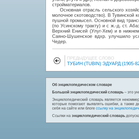
стройматериалов.
Основная отрасль сельского хозяйс
молочное скотоводство). В Тувинской к
пушной промысел. Основной вид транспо
(по Усинскому тракту) и с ж.-д. ст. Аб
Верхний Енисей (Улуг-Хем) и в нижнем
Саяно-Шушенское вдхр. улучшило усл
Чедер.
ПРЕДЫДУЩЕЕ СЛОВО
ТУБИН (TUBIN) ЭДУАРД (1905-82
Об энциклопедическом словаре
Большой энциклопедический словарь
– это у
Энциклопедический словарь является некоммер
которые помогают выявлять ошибки, а также д
себя на сайте или блоге
ссылку на энциклопедич
Ссылки на
энциклопедический словарь
допуска