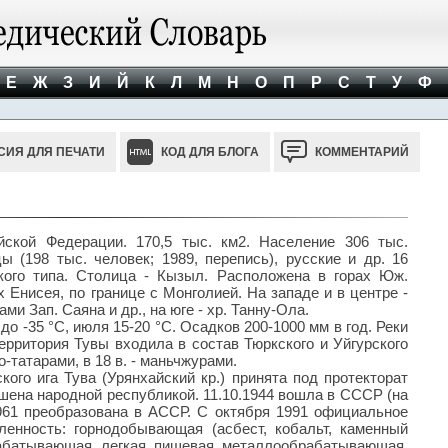
Е
Ж
З
И
Й
К
Л
М
Н
О
П
Р
С
Т
У
Ф
СИЯ ДЛЯ ПЕЧАТИ
КОД ДЛЯ БЛОГА
КОММЕНТАРИЙ
йской Федерации. 170,5 тыс. км2. Население 306 тыс.
ы (198 тыс. человек; 1989, перепись), русские и др. 16
ского типа. Столица - Кызыл. Расположена в горах Юж.
х Енисея, по границе с Монголией. На западе и в центре -
ми Зап. Саяна и др., на юге - хр. Танну-Ола.
о -35 °С, июля 15-20 °С. Осадков 200-1000 мм в год. Реки
территория Тувы входила в состав Тюркского и Уйгурского
о-татарами, в 18 в. - маньчжурами.
ого ига Тува (Урянхайский кр.) принята под протекторат
лашена народной республикой. 11.10.1944 вошла в СССР (на
961 преобразована в АССР. С октября 1991 официальное
енность: горнодобывающая (асбест, кобальт, каменный
брабатывающая, легкая, пищевая, металлообрабатывающая,