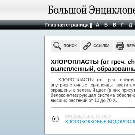
Главная страница ||
А
Б
В
Г
Д
ПОИСК
ССЫЛКА
ВЕР
ХЛОРОПЛАСТЫ (от греч. chlo
вылепленный, образованн
ХЛОРОПЛАСТЫ (от греч. chloros 
внутриклеточные органоиды растите
окрашены в зеленый цвет (в них прису
белоксинтезирующая система обеспечи
высших растений от 10 до 70 Х.
ПРЕДЫДУЩЕЕ СЛОВО
ХЛОРОКОККОВЫЕ ВОДОРОСЛ