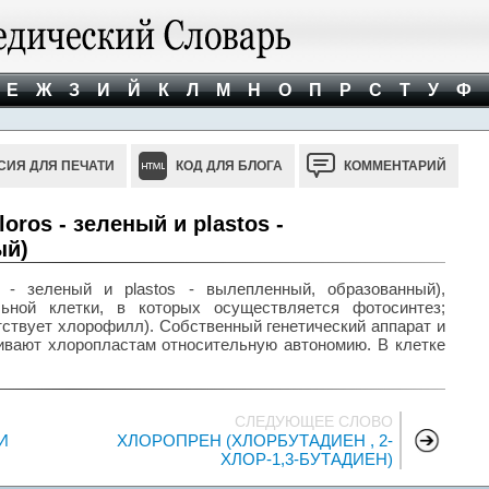
Е
Ж
З
И
Й
К
Л
М
Н
О
П
Р
С
Т
У
Ф
СИЯ ДЛЯ ПЕЧАТИ
КОД ДЛЯ БЛОГА
КОММЕНТАРИЙ
ros - зеленый и plastos -
ый)
- зеленый и plastos - вылепленный, образованный),
льной клетки, в которых осуществляется фотосинтез;
тствует хлорофилл). Собственный генетический аппарат и
вают хлоропластам относительную автономию. В клетке
СЛЕДУЮЩЕЕ СЛОВО
И
ХЛОРОПРЕН (ХЛОРБУТАДИЕН , 2-
ХЛОР-1,3-БУТАДИЕН)