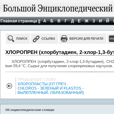
Главная страница ||
А
Б
В
Г
Д
Е
Ж
З
И
Й
ПОИСК
ССЫЛКА
ВЕРСИЯ ДЛЯ ПЕЧАТИ
ХЛОРОПРЕН (хлорбутадиен, 2-хлор-1,3-бу
ХЛОРОПРЕН (хлорбутадиен, 2-хлор-1,3-бутадиен), СН
tкип 59,4 °С. Сырье для получения хлоропреновых каучуков.
ПРЕДЫДУЩЕЕ СЛОВО
ХЛОРОПЛАСТЫ (ОТ ГРЕЧ .
CHLOROS - ЗЕЛЕНЫЙ И PLASTOS -
ВЫЛЕПЛЕННЫЙ, ОБРАЗОВАННЫЙ)
Об энциклопедическом словаре