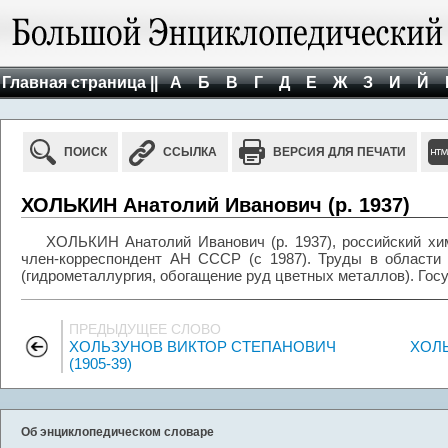
Главная страница ||
А
Б
В
Г
Д
Е
Ж
З
И
Й
ПОИСК
ССЫЛКА
ВЕРСИЯ ДЛЯ ПЕЧАТИ
ХОЛЬКИН Анатолий Иванович (р. 1937)
ХОЛЬКИН Анатолий Иванович (р. 1937), российский хим
член-корреспондент АН СССР (с 1987). Труды в области 
(гидрометаллургия, обогащение руд цветных металлов). Гос
ПРЕДЫДУЩЕЕ СЛОВО
ХОЛЬЗУНОВ ВИКТОР СТЕПАНОВИЧ
ХОЛЬ
(1905-39)
Об энциклопедическом словаре