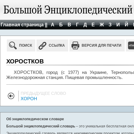
Главная страница ||
А
Б
В
Г
Д
Е
Ж
З
И
Й
ПОИСК
ССЫЛКА
ВЕРСИЯ ДЛЯ ПЕЧАТИ
ХОРОСТКОВ
ХОРОСТКОВ, город (с 1977) на Украине, Тернопольск
Железнодорожная станция. Пищевая промышленность.
ПРЕДЫДУЩЕЕ СЛОВО
ХОРОН
Об энциклопедическом словаре
Большой энциклопедический словарь
– это уникальная бесплатная онл
Энциклопедический словарь является некоммерческим проектом, которы