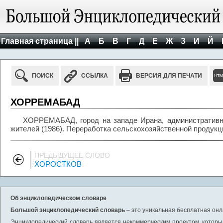
Главная страница ||
А
Б
В
Г
Д
Е
Ж
З
И
Й
ПОИСК
ССЫЛКА
ВЕРСИЯ ДЛЯ ПЕЧАТИ
ХОРРЕМАБАД
ХОРРЕМАБАД, город на западе Ирана, административны
жителей (1986). Переработка сельскохозяйственной продукц
ПРЕДЫДУЩЕЕ СЛОВО
ХОРОСТКОВ
Об энциклопедическом словаре
Большой энциклопедический словарь
– это уникальная бесплатная онл
Энциклопедический словарь является некоммерческим проектом, которы