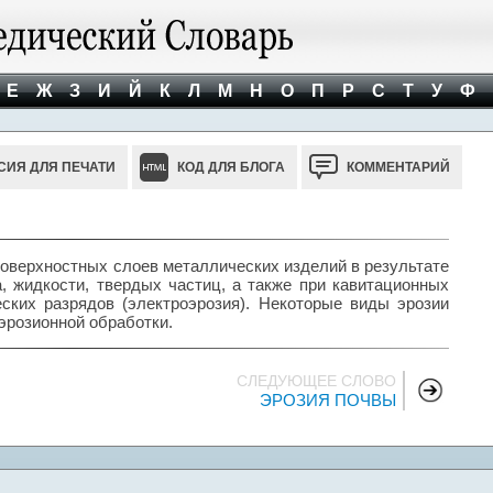
Е
Ж
З
И
Й
К
Л
М
Н
О
П
Р
С
Т
У
Ф
СИЯ ДЛЯ ПЕЧАТИ
КОД ДЛЯ БЛОГА
КОММЕНТАРИЙ
ерхностных слоев металлических изделий в результате
а, жидкости, твердых частиц, а также при кавитационных
ских разрядов (электроэрозия). Некоторые виды эрозии
эрозионной обработки.
СЛЕДУЮЩЕЕ СЛОВО
ЭРОЗИЯ ПОЧВЫ