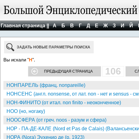
Главная страница ||
А
Б
В
Г
Д
Е
Ж
З
И
Й
ЗАДАТЬ НОВЫЕ ПАРАМЕТРЫ ПОИСКА
Вы искали "
Н
".
106
ПРЕДЫДУЩАЯ СТРАНИЦА
С
НОНПАРЕЛЬ (франц. nonpareille)
НОНСЕНС (англ. nonsense, от лат. non - нет и sensus - с
НОН-ФИНИТО (от итал. non finito - неоконченное)
НОО (но, ногаку)
НООСФЕРА (от греч. noos - разум и сфера)
НОР - ПА-ДЕ-КАЛЕ (Nord et Pas de Calais) (Валансьенск
НОРА (Nora) Эухенио де (р. 1923)