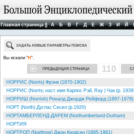
Главная страница ||
А
Б
В
Г
Д
Е
Ж
З
И
Й
ЗАДАТЬ НОВЫЕ ПАРАМЕТРЫ ПОИСКА
Вы искали "
Н
".
110
ПРЕДЫДУЩАЯ СТРАНИЦА
С
НОРРИС (Norris) Фрэнк (1870-1902)
НОРРИС (Norris; наст. имя Карлос Рэй, Ray ) Чак (р. 1939
НОРРИШ (Norrish) Роналд Джордж Рейфорд (1897-1978)
НОРТ (North) Дуглас Сесил (р.1920)
НОРТАМБЕРЛЕНД-ДАРЕМ (Northumberland-Durham)
НОРТИЯ
НОРТРОП (Northrop) Джон Кнудсен (1895-1981)