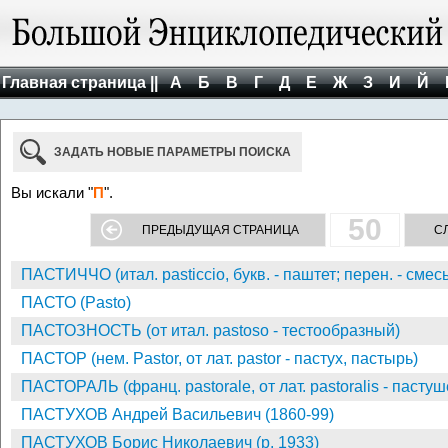
Главная страница ||
А
Б
В
Г
Д
Е
Ж
З
И
Й
ЗАДАТЬ НОВЫЕ ПАРАМЕТРЫ ПОИСКА
Вы искали "
П
".
50
ПРЕДЫДУЩАЯ СТРАНИЦА
С
ПАСТИЧЧО (итал. pasticcio, букв. - паштет; перен. - смесь
ПАСТО (Pasto)
ПАСТОЗНОСТЬ (от итал. pastoso - тестообразный)
ПАСТОР (нем. Pastor, от лат. pastor - пастух, пастырь)
ПАСТОРАЛЬ (франц. pastorale, от лат. pastoralis - пастуш
ПАСТУХОВ Андрей Васильевич (1860-99)
ПАСТУХОВ Борис Николаевич (р. 1933)