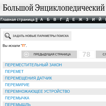
Главная страница ||
А
Б
В
Г
Д
Е
Ж
З
И
Й
ЗАДАТЬ НОВЫЕ ПАРАМЕТРЫ ПОИСКА
Вы искали "
П
".
78
ПРЕДЫДУЩАЯ СТРАНИЦА
С
ПЕРЕМЕСТИТЕЛЬНЫЙ ЗАКОН
ПЕРЕМЕТ
ПЕРЕМЕЩЕНИЯ ДАТЧИК
ПЕРЕМИРИЕ
ПЕРЕМНОЖАЮЩЕЕ УСТРОЙСТВО
ПЕРЕМЫЧКА
ПЕРЕМЫШЛЬ