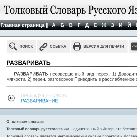
Главная страница ||
А
Б
В
Г
Д
Е
Ж
З
И
Й
ПОИСК
ССЫЛКА
ВЕРСИЯ ДЛЯ ПЕЧАТИ
РАЗВАРИВАТЬ
РАЗВАРИВАТЬ
несовершенный вид перех. 1) Доводит
мягкости. 2) перен. разговорное Приводить в расслабленное 
ПРЕДЫДУЩЕЕ СЛОВО
РАЗВАРИВАНИЕ
О толковом словаре
Толковый словарь русского языка
– единственный в Интернете бесплатн
Толковый словарь является некоммерческим онлайн проектом и поддерж