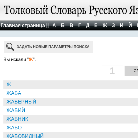
Главная страница ||
А
Б
В
Г
Д
Е
Ж
З
И
Й
ЗАДАТЬ НОВЫЕ ПАРАМЕТРЫ ПОИСКА
Вы искали "
Ж
".
1
ПРЕДЫДУЩАЯ СТРАНИЦА
С
Ж
ЖАБА
ЖАБЕРНЫЙ
ЖАБИЙ
ЖАБНИК
ЖАБО
ЖАБОВИДНЫЙ