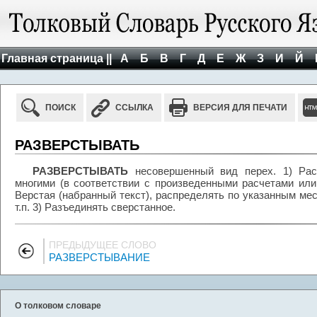
Главная страница ||
А
Б
В
Г
Д
Е
Ж
З
И
Й
ПОИСК
ССЫЛКА
ВЕРСИЯ ДЛЯ ПЕЧАТИ
РАЗВЕРСТЫВАТЬ
РАЗВЕРСТЫВАТЬ
несовершенный вид перех. 1) Рас
многими (в соответствии с произведенными расчетами или 
Верстая (набранный текст), распределять по указанным ме
т.п. 3) Разъединять сверстанное.
ПРЕДЫДУЩЕЕ СЛОВО
РАЗВЕРСТЫВАНИЕ
О толковом словаре