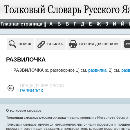
Главная страница ||
А
Б
В
Г
Д
Е
Ж
З
И
Й
ПОИСК
ССЫЛКА
ВЕРСИЯ ДЛЯ ПЕЧАТИ
РАЗВИЛОЧКА
РАЗВИЛОЧКА
ж. разговорное 1) см.
развилка
. 2) см.
раз
ПРЕДЫДУЩЕЕ СЛОВО
РАЗВИЛОК
О толковом словаре
Толковый словарь русского языка
– единственный в Интернете бесплатн
Толковый словарь является некоммерческим онлайн проектом и поддерж
проекта играют наши уважаемые пользователи, которые помогают выяв