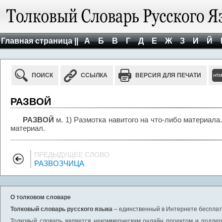
Главная страница ||
А
Б
В
Г
Д
Е
Ж
З
И
Й
ПОИСК
ССЫЛКА
ВЕРСИЯ ДЛЯ ПЕЧАТИ
РАЗВОЙ
РАЗВОЙ
м. 1) Размотка навитого на что-либо материал
материал.
ПРЕДЫДУЩЕЕ СЛОВО
РАЗВОЗЧИЦА
О толковом словаре
Толковый словарь русского языка
– единственный в Интернете бесплатн
Толковый словарь является некоммерческим онлайн проектом и поддерж