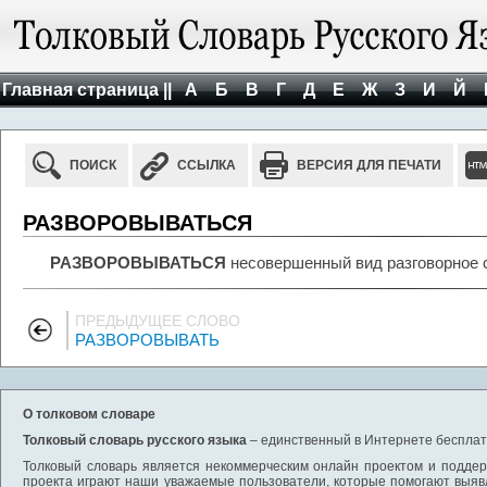
Главная страница ||
А
Б
В
Г
Д
Е
Ж
З
И
Й
ПОИСК
ССЫЛКА
ВЕРСИЯ ДЛЯ ПЕЧАТИ
РАЗВОРОВЫВАТЬСЯ
РАЗВОРОВЫВАТЬСЯ
несовершенный вид разговорное 
ПРЕДЫДУЩЕЕ СЛОВО
РАЗВОРОВЫВАТЬ
О толковом словаре
Толковый словарь русского языка
– единственный в Интернете бесплатн
Толковый словарь является некоммерческим онлайн проектом и поддерж
проекта играют наши уважаемые пользователи, которые помогают выяв