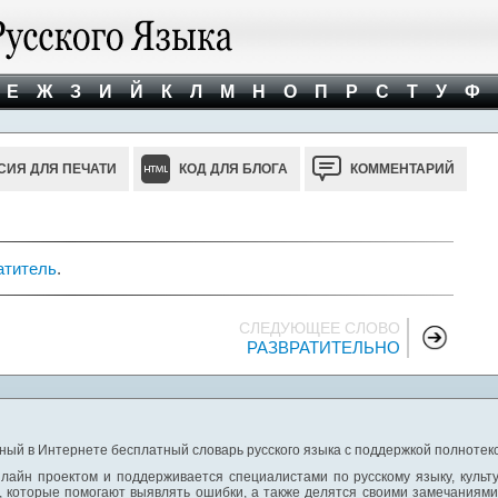
Е
Ж
З
И
Й
К
Л
М
Н
О
П
Р
С
Т
У
Ф
СИЯ ДЛЯ ПЕЧАТИ
КОД ДЛЯ БЛОГА
КОММЕНТАРИЙ
атитель
.
СЛЕДУЮЩЕЕ СЛОВО
РАЗВРАТИТЕЛЬНО
ный в Интернете бесплатный словарь русского языка с поддержкой полнотекс
лайн проектом и поддерживается специалистами по русскому языку, культ
 которые помогают выявлять ошибки, а также делятся своими замечаниям