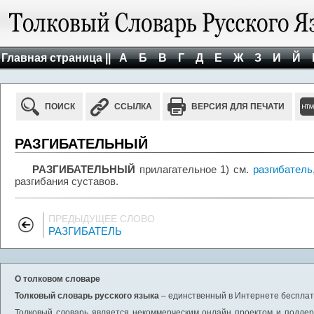
Главная страница ||
А
Б
В
Г
Д
Е
Ж
З
И
Й
ПОИСК
ССЫЛКА
ВЕРСИЯ ДЛЯ ПЕЧАТИ
РАЗГИБАТЕЛЬНЫЙ
РАЗГИБАТЕЛЬНЫЙ
прилагательное 1) см.
разгибатель
разгибания суставов.
ПРЕДЫДУЩЕЕ СЛОВО
РАЗГИБАТЕЛЬ
О толковом словаре
Толковый словарь русского языка
– единственный в Интернете бесплатн
Толковый словарь является некоммерческим онлайн проектом и поддерж