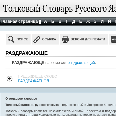
Главная страница ||
А
Б
В
Г
Д
Е
Ж
З
И
Й
ПОИСК
ССЫЛКА
ВЕРСИЯ ДЛЯ ПЕЧАТИ
РАЗДРАЖАЮЩЕ
РАЗДРАЖАЮЩЕ
наречие см.
раздражающий
.
ПРЕДЫДУЩЕЕ СЛОВО
РАЗДРАЖАТЬСЯ
О толковом словаре
Толковый словарь русского языка
– единственный в Интернете бесплатн
Толковый словарь является некоммерческим онлайн проектом и поддерж
проекта играют наши уважаемые пользователи, которые помогают выяв