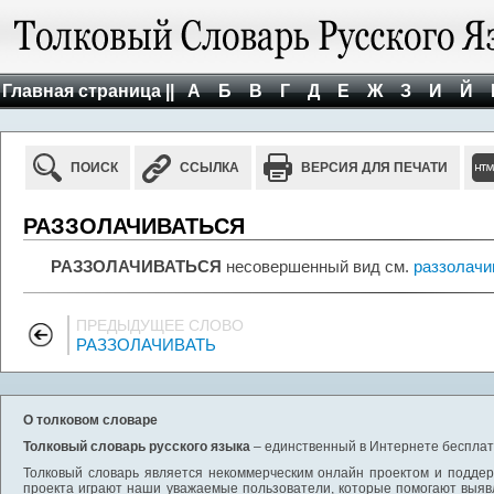
Главная страница ||
А
Б
В
Г
Д
Е
Ж
З
И
Й
ПОИСК
ССЫЛКА
ВЕРСИЯ ДЛЯ ПЕЧАТИ
РАЗЗОЛАЧИВАТЬСЯ
РАЗЗОЛАЧИВАТЬСЯ
несовершенный вид см.
раззолачи
ПРЕДЫДУЩЕЕ СЛОВО
РАЗЗОЛАЧИВАТЬ
О толковом словаре
Толковый словарь русского языка
– единственный в Интернете бесплатн
Толковый словарь является некоммерческим онлайн проектом и поддерж
проекта играют наши уважаемые пользователи, которые помогают выяв